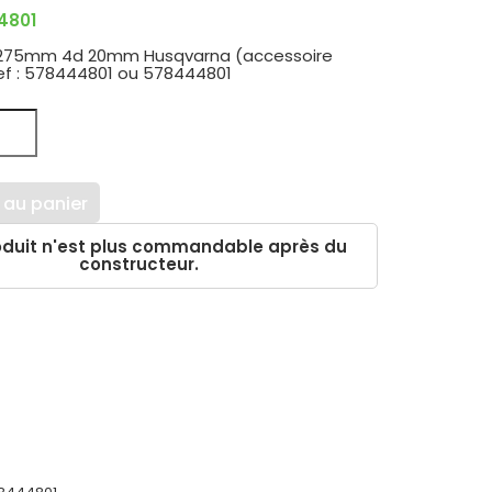
4801
 275mm 4d 20mm Husqvarna (accessoire
Ref : 578444801 ou 578444801
 au panier
duit n'est plus commandable après du
constructeur.