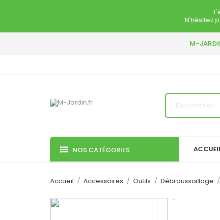
Ouvrir le Chatbot
L'
N'hésitez p
M-JARDIN
ACCUEI
NOS CATÉGORIES
Accueil
Accessoires
Outils
Débroussaillage