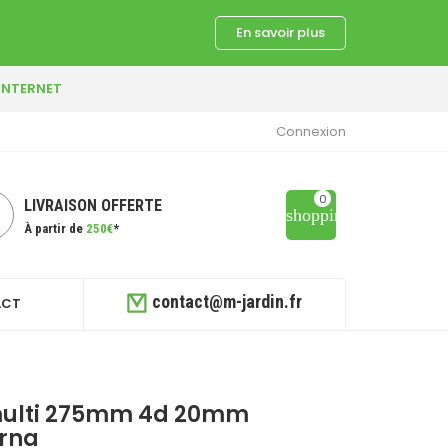
En savoir plus
 INTERNET
Connexion
0
LIVRAISON OFFERTE
shopping_cart
À partir de
250€
*
contact@m-jardin.fr
ACT
ulti 275mm 4d 20mm
rna