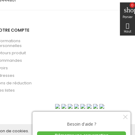
78444801
0
sho
Panier

OTRE COMPTE
Haut
formations
ersonnelles
tours produit
ommandes
oirs
dresses
ns de réduction
s listes
ation de cookies.
ACCEPTER