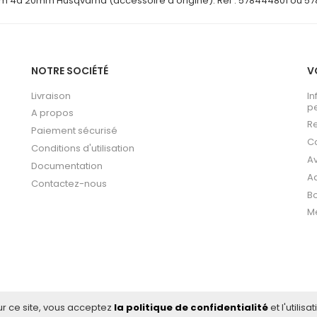
m 4d 20mm Husqvarna (accessoire d'origine). Ref : 578444801 ou 5
NOTRE SOCIÉTÉ
V
Livraison
In
p
A propos
Re
Paiement sécurisé
C
Conditions d'utilisation
Av
Documentation
A
Contactez-nous
Bo
Me
ur ce site, vous acceptez
la politique de confidentialité
et l'utilis