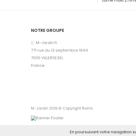
Lame multi 275m
NOTRE GROUPE
M-Jardin.fr

771 rue du 13 septembre 1944
70110 VILLERSEXEL
France
M-Jardin 2019 © Copyright Roms
En poursuivant votre navigation s