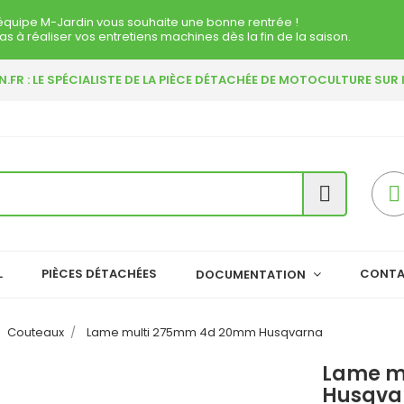
équipe M-Jardin vous souhaite une bonne rentrée !
as à réaliser vos entretiens machines dès la fin de la saison.
.FR : LE SPÉCIALISTE DE LA PIÈCE DÉTACHÉE DE MOTOCULTURE SUR


L
PIÈCES DÉTACHÉES
CONT
DOCUMENTATION
Couteaux
Lame multi 275mm 4d 20mm Husqvarna
Lame m
Husqva