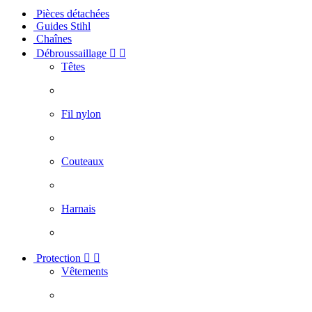
Pièces détachées
Guides Stihl
Chaînes
Débroussaillage


Têtes
Fil nylon
Couteaux
Harnais
Protection


Vêtements