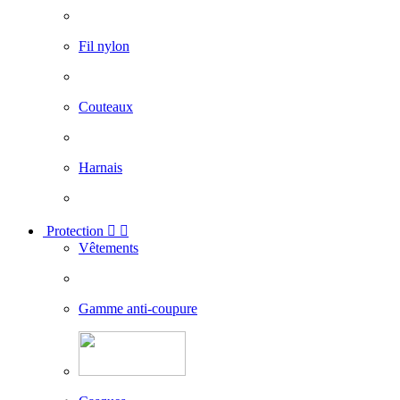
Fil nylon
Couteaux
Harnais
Protection


Vêtements
Gamme anti-coupure