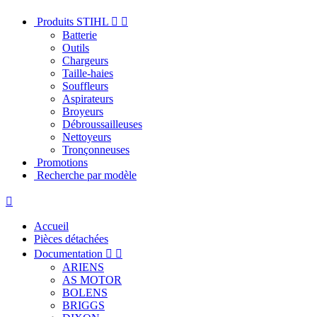
Produits STIHL


Batterie
Outils
Chargeurs
Taille-haies
Souffleurs
Aspirateurs
Broyeurs
Débroussailleuses
Nettoyeurs
Tronçonneuses
Promotions
Recherche par modèle

Accueil
Pièces détachées
Documentation


ARIENS
AS MOTOR
BOLENS
BRIGGS