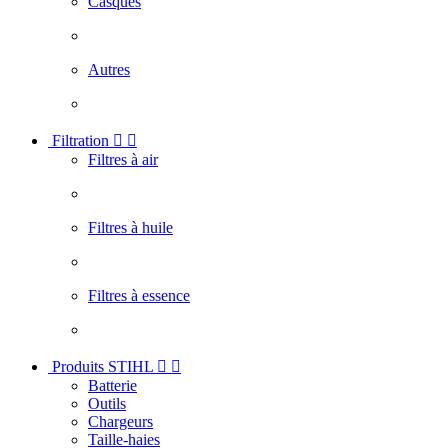
Casques
Autres
Filtration


Filtres à air
Filtres à huile
Filtres à essence
Produits STIHL


Batterie
Outils
Chargeurs
Taille-haies