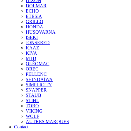
DIXON
DOLMAR
ECHO
ETESIA
GRILLO
HONDA
HUSQVARNA
ISEKI
JONSERED
KAAZ
KIVA
MTD
OLÉOMAC
OREC
PELLENC
SHINDAÏWA
SIMPLICITY
SNAPPER
STAUB
STIHL
TORO
VIKING
WOLF
AUTRES MARQUES
Contact