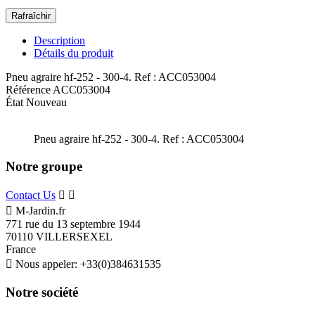
Description
Détails du produit
Pneu agraire hf-252 - 300-4. Ref : ACC053004
Référence
ACC053004
État
Nouveau
Pneu agraire hf-252 - 300-4. Ref : ACC053004
Notre groupe
Contact Us



M-Jardin.fr
771 rue du 13 septembre 1944
70110 VILLERSEXEL
France

Nous appeler:
+33(0)384631535
Notre société