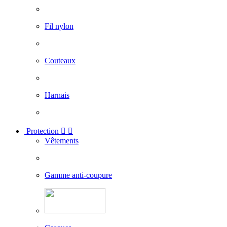
Fil nylon
Couteaux
Harnais
Protection


Vêtements
Gamme anti-coupure