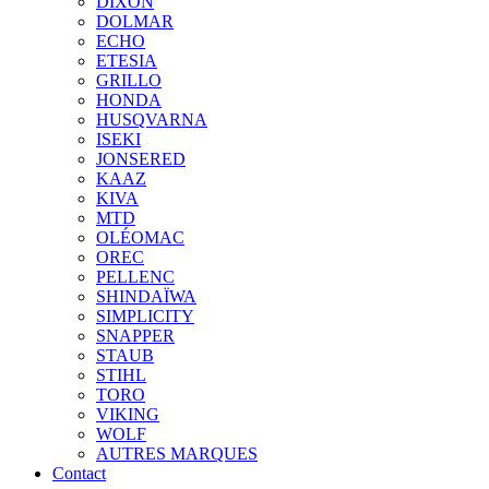
DIXON
DOLMAR
ECHO
ETESIA
GRILLO
HONDA
HUSQVARNA
ISEKI
JONSERED
KAAZ
KIVA
MTD
OLÉOMAC
OREC
PELLENC
SHINDAÏWA
SIMPLICITY
SNAPPER
STAUB
STIHL
TORO
VIKING
WOLF
AUTRES MARQUES
Contact