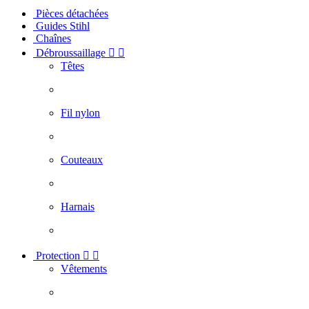
Pièces détachées
Guides Stihl
Chaînes
Débroussaillage


Têtes
Fil nylon
Couteaux
Harnais
Protection


Vêtements