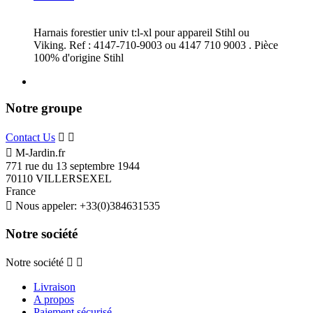
Harnais forestier univ t:l-xl pour appareil Stihl ou
Viking. Ref : 4147-710-9003 ou 4147 710 9003 . Pièce
100% d'origine Stihl
Notre groupe
Contact Us



M-Jardin.fr
771 rue du 13 septembre 1944
70110 VILLERSEXEL
France

Nous appeler:
+33(0)384631535
Notre société
Notre société


Livraison
A propos
Paiement sécurisé