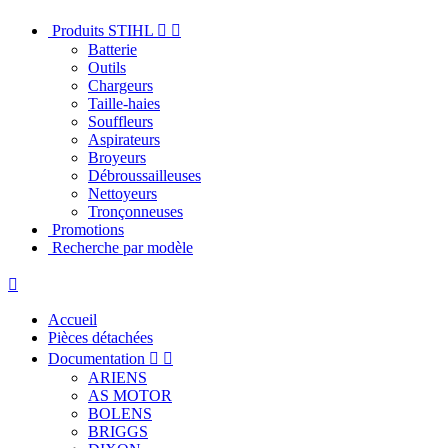
Produits STIHL


Batterie
Outils
Chargeurs
Taille-haies
Souffleurs
Aspirateurs
Broyeurs
Débroussailleuses
Nettoyeurs
Tronçonneuses
Promotions
Recherche par modèle

Accueil
Pièces détachées
Documentation


ARIENS
AS MOTOR
BOLENS
BRIGGS