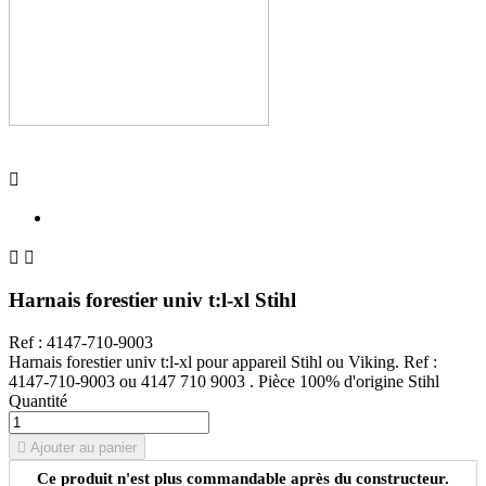



Harnais forestier univ t:l-xl Stihl
Ref : 4147-710-9003
Harnais forestier univ t:l-xl pour appareil Stihl ou Viking. Ref :
4147-710-9003 ou 4147 710 9003 . Pièce 100% d'origine Stihl
Quantité

Ajouter au panier
Ce produit n'est plus commandable après du constructeur.