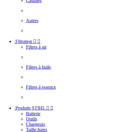
Casques
Autres
Filtration


Filtres à air
Filtres à huile
Filtres à essence
Produits STIHL


Batterie
Outils
Chargeurs
Taille-haies